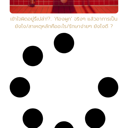
เข้าใจผิดอยู่รึเปล่า!?.. ‘ท้องผูก’ จริงๆ แล้วอาการเป็น
ยังไง/สาเหตุหลักคืออะไร/รักษาง่ายๆ ยังไงดี ?