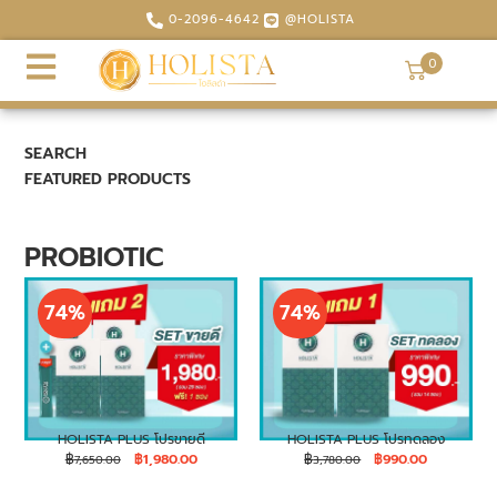
0-2096-4642
@HOLISTA
0
SEARCH
FEATURED PRODUCTS
PROBIOTIC
74%
74%
HOLISTA PLUS โปรขายดี
HOLISTA PLUS โปรทดลอง
฿
฿
1,980.00
฿
฿
990.00
7,650.00
3,780.00