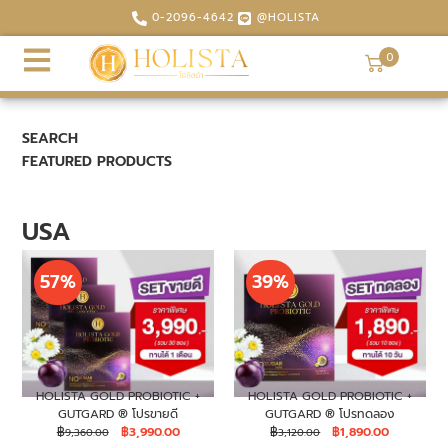
0-2096-4642
@HOLISTA
0
SEARCH
FEATURED PRODUCTS
USA
57%
39%
HOLISTA GOLD PROBIOTIC +
HOLISTA GOLD PROBIOTIC +
GUTGARD ® โปรขายดี
GUTGARD ® โปรทดลอง
฿
฿
3,990.00
฿
฿
1,890.00
9,360.00
3,120.00